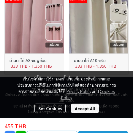
ม่านตาไก่ A8-ชมพูอ่อน
ม่านตาไก่ A10-ครีม
333 THB
-
1,350 THB
333 THB
-
1,350 THB
เว็บไซต์นี้มีการใช้งานคุกกี้ เพื่อเพิ่มประสิทธิภาพและ
ประสบการณ์ที่ดีในการใช้งานเว็บไซต์ของท่าน ท่านสามารถ
YF Thailand ศูนย์รวมสินค้าและบริการ 7 ธุรกิจ
อ่านรายละเอียดเพิ่มเติมได้ที่
Privacy Policy
and
Cookies
ผ้าม่าน • อะไหล่รถเกี่ยว • รถพรวนดิน • อุปกรณ์ป้าย • ร้านทำป้าย • โซล่าเซลล์ • เก้า
Policy
อี้แคมป์ปิ้ง
87 หมู่ 14 ตำบลเหนือเมือง อำเภอเมืองร้อยเอ็ด จังหวัดร้อยเอ็ด 45000
Set Cookies
Accept All
ไลน์: @072tgskt | โทร 043-518259, 0951715943
455 THB
Today Visitor
744