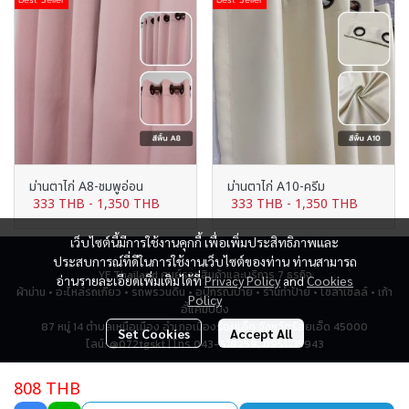
ม่านตาไก่ A8-ชมพูอ่อน
ม่านตาไก่ A10-ครีม
333 THB
-
1,350 THB
333 THB
-
1,350 THB
เว็บไซต์นี้มีการใช้งานคุกกี้ เพื่อเพิ่มประสิทธิภาพและ
ประสบการณ์ที่ดีในการใช้งานเว็บไซต์ของท่าน ท่านสามารถ
YF Thailand ศูนย์รวมสินค้าและบริการ 7 ธุรกิจ
อ่านรายละเอียดเพิ่มเติมได้ที่
Privacy Policy
and
Cookies
ผ้าม่าน • อะไหล่รถเกี่ยว • รถพรวนดิน • อุปกรณ์ป้าย • ร้านทำป้าย • โซล่าเซลล์ • เก้า
Policy
อี้แคมป์ปิ้ง
87 หมู่ 14 ตำบลเหนือเมือง อำเภอเมืองร้อยเอ็ด จังหวัดร้อยเอ็ด 45000
Set Cookies
Accept All
ไลน์: @072tgskt | โทร 043-518259, 0951715943
808 THB
Total Visitor
2,782,323