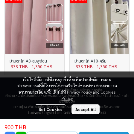
ม่านตาไก่ A8-ชมพูอ่อน
ม่านตาไก่ A10-ครีม
333 THB
-
1,350 THB
333 THB
-
1,350 THB
เว็บไซต์นี้มีการใช้งานคุกกี้ เพื่อเพิ่มประสิทธิภาพและ
ประสบการณ์ที่ดีในการใช้งานเว็บไซต์ของท่าน ท่านสามารถ
YF Thailand ศูนย์รวมสินค้าและบริการ 7 ธุรกิจ
อ่านรายละเอียดเพิ่มเติมได้ที่
Privacy Policy
and
Cookies
ผ้าม่าน • อะไหล่รถเกี่ยว • รถพรวนดิน • อุปกรณ์ป้าย • ร้านทำป้าย • โซล่าเซลล์ • เก้า
Policy
อี้แคมป์ปิ้ง
87 หมู่ 14 ตำบลเหนือเมือง อำเภอเมืองร้อยเอ็ด จังหวัดร้อยเอ็ด 45000
Set Cookies
Accept All
ไลน์: @072tgskt | โทร 043-518259, 0951715943
900 THB
Total Visitor
2,806,444