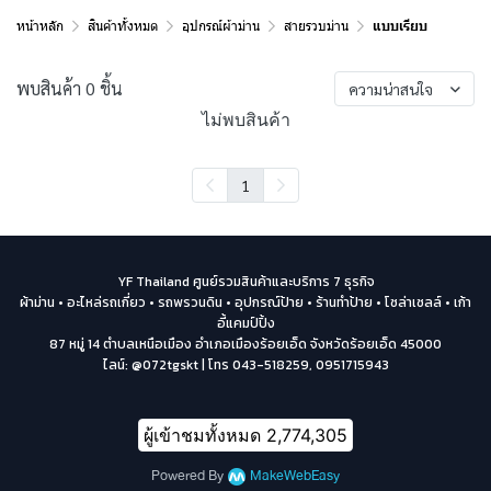
หน้าหลัก
สินค้าทั้งหมด
อุปกรณ์ผ้าม่าน
สายรวบม่าน
แบบเรียบ
พบสินค้า 0 ชิ้น
ความน่าสนใจ
ไม่พบสินค้า
1
YF Thailand ศูนย์รวมสินค้าและบริการ 7 ธุรกิจ
ผ้าม่าน • อะไหล่รถเกี่ยว • รถพรวนดิน • อุปกรณ์ป้าย • ร้านทำป้าย • โซล่าเซลล์ • เก้า
อี้แคมป์ปิ้ง
87 หมู่ 14 ตำบลเหนือเมือง อำเภอเมืองร้อยเอ็ด จังหวัดร้อยเอ็ด 45000
ไลน์: @072tgskt | โทร 043-518259, 0951715943
ผู้เข้าชมทั้งหมด
2,774,305
Powered By
MakeWebEasy