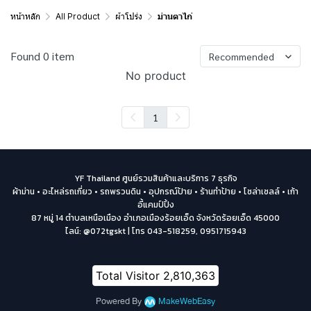
หน้าหลัก
All Product
ผ้าโปร่ง
ม่านตาไก่
Found 0 item
Recommended
No product
1
YF Thailand ศูนย์รวมสินค้าและบริการ 7 ธุรกิจ
ผ้าม่าน • อะไหล่รถเกี่ยว • รถพรวนดิน • อุปกรณ์ป้าย • ร้านทำป้าย • โซล่าเซลล์ • เก้า
อี้แคมป์ปิ้ง
87 หมู่ 14 ตำบลเหนือเมือง อำเภอเมืองร้อยเอ็ด จังหวัดร้อยเอ็ด 45000
ไลน์: @072tgskt | โทร 043-518259, 0951715943
Total Visitor
2,810,363
Powered By
MakeWebEasy