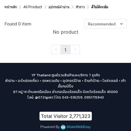
หน้าหลัก
All Product
อุปกรณ์ผ้าม่าน
หัวราว
สีไม้สักเข้ม
Found 0 item
Recommended
No product
1
YF Thailand ศูนย์รวมสินค้าและบริการ 7 ธุรกิจ
ผ้าม่าน • อะไหล่รถเกี่ยว • รถพรวนดิน • อุปกรณ์ป้าย • ร้านทำป้าย • โซล่าเซลล์ • เก้า
อี้แคมป์ปิ้ง
87 หมู่ 14 ตำบลเหนือเมือง อำเภอเมืองร้อยเอ็ด จังหวัดร้อยเอ็ด 45000
ไลน์: @072tgskt | โทร 043-518259, 0951715943
Total Visitor
2,771,323
Powered By
MakeWebEasy