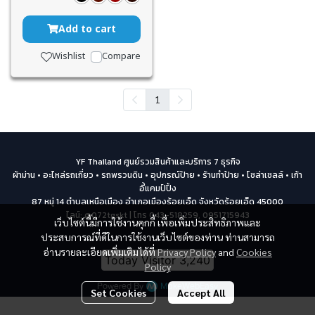
Add to cart
Wishlist
Compare
1
YF Thailand ศูนย์รวมสินค้าและบริการ 7 ธุรกิจ
ผ้าม่าน • อะไหล่รถเกี่ยว • รถพรวนดิน • อุปกรณ์ป้าย • ร้านทำป้าย • โซล่าเซลล์ • เก้า
อี้แคมป์ปิ้ง
87 หมู่ 14 ตำบลเหนือเมือง อำเภอเมืองร้อยเอ็ด จังหวัดร้อยเอ็ด 45000
ไลน์: @072tgskt | โทร 043-518259, 0951715943
เว็บไซต์นี้มีการใช้งานคุกกี้ เพื่อเพิ่มประสิทธิภาพและ
ประสบการณ์ที่ดีในการใช้งานเว็บไซต์ของท่าน ท่านสามารถ
อ่านรายละเอียดเพิ่มเติมได้ที่
Privacy Policy
and
Cookies
Today Visitor
3,240
Policy
Powered By
MakeWebEasy
Set Cookies
Accept All