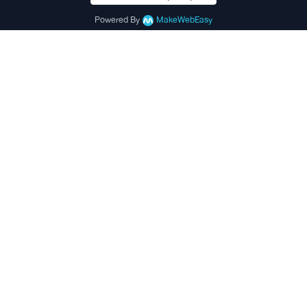
Powered By
MakeWebEasy