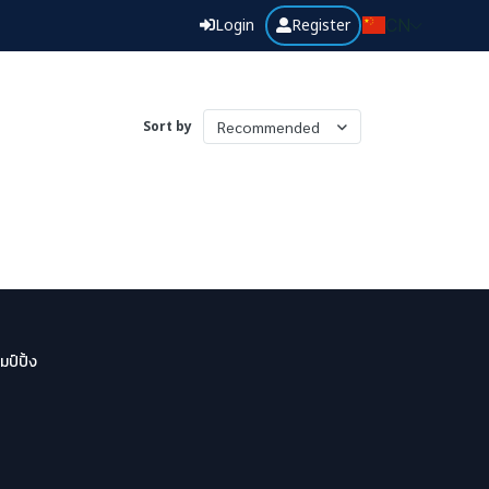
Login
Register
CN
Sort by
Recommended
มป์ปิ้ง