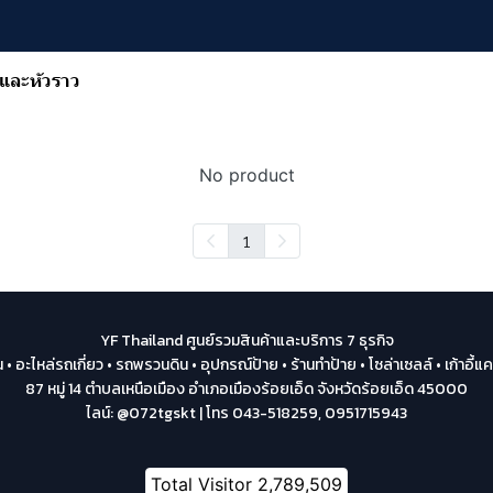
และหัวราว
No product
1
YF Thailand ศูนย์รวมสินค้าและบริการ 7 ธุรกิจ
น • อะไหล่รถเกี่ยว • รถพรวนดิน • อุปกรณ์ป้าย • ร้านทำป้าย • โซล่าเซลล์ • เก้าอี้แค
87 หมู่ 14 ตำบลเหนือเมือง อำเภอเมืองร้อยเอ็ด จังหวัดร้อยเอ็ด 45000
ไลน์: @072tgskt | โทร 043-518259, 0951715943
Total Visitor
2,789,509