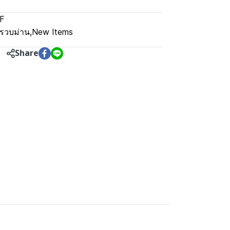
YF
ยรวบม่าน
,
New Items
Share