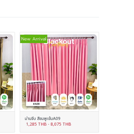
New Arrival
ม่านจีบ สีชมพูเข้มA09
1,285 THB
-
8,075 THB