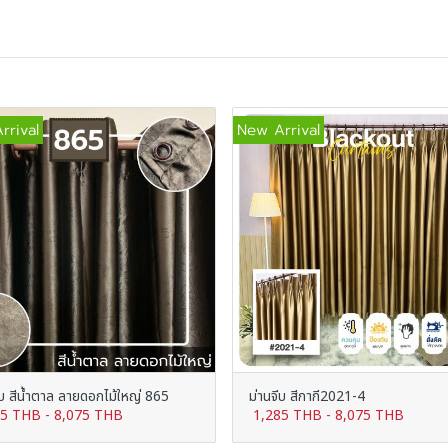
rrival
New Arrival
ีบ สีน้ำตาล ลายดอกไม้ใหญ่ 865
ม่านจีบ สีกากี2021-4
85 THB
-
8,075 THB
1,285 THB
-
8,075 THB