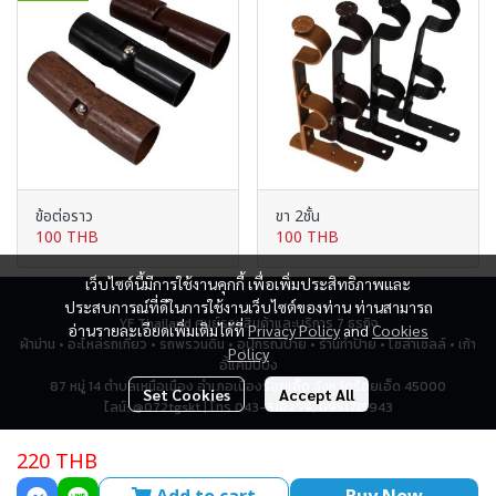
ข้อต่อราว
ขา 2ชั้น
100 THB
100 THB
เว็บไซต์นี้มีการใช้งานคุกกี้ เพื่อเพิ่มประสิทธิภาพและ
ประสบการณ์ที่ดีในการใช้งานเว็บไซต์ของท่าน ท่านสามารถ
YF Thailand ศูนย์รวมสินค้าและบริการ 7 ธุรกิจ
อ่านรายละเอียดเพิ่มเติมได้ที่
Privacy Policy
and
Cookies
ผ้าม่าน • อะไหล่รถเกี่ยว • รถพรวนดิน • อุปกรณ์ป้าย • ร้านทำป้าย • โซล่าเซลล์ • เก้า
Policy
อี้แคมป์ปิ้ง
87 หมู่ 14 ตำบลเหนือเมือง อำเภอเมืองร้อยเอ็ด จังหวัดร้อยเอ็ด 45000
Set Cookies
Accept All
ไลน์: @072tgskt | โทร 043-518259, 0951715943
220 THB
Total Visitor
2,793,717