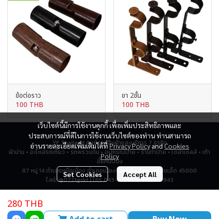
ข้อต่อราว
ขา 2ชั้น
100 THB
100 THB
เว็บไซต์นี้มีการใช้งานคุกกี้ เพื่อเพิ่มประสิทธิภาพและ
ประสบการณ์ที่ดีในการใช้งานเว็บไซต์ของท่าน ท่านสามารถ
YF Thailand ศูนย์รวมสินค้าและบริการ 7 ธุรกิจ
อ่านรายละเอียดเพิ่มเติมได้ที่
Privacy Policy
and
Cookies
ผ้าม่าน • อะไหล่รถเกี่ยว • รถพรวนดิน • อุปกรณ์ป้าย • ร้านทำป้าย • โซล่าเซลล์ • เก้า
Policy
อี้แคมป์ปิ้ง
87 หมู่ 14 ตำบลเหนือเมือง อำเภอเมืองร้อยเอ็ด จังหวัดร้อยเอ็ด 45000
Set Cookies
Accept All
ไลน์: @072tgskt | โทร 043-518259, 0951715943
280 THB
Total Visitor
2,793,862