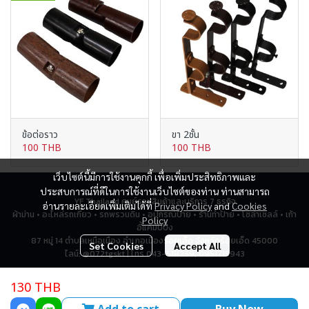
ข้อต่อราว
ขา 2ชั้น
100 THB
100 THB
เว็บไซต์นี้มีการใช้งานคุกกี้ เพื่อเพิ่มประสิทธิภาพและ
ประสบการณ์ที่ดีในการใช้งานเว็บไซต์ของท่าน ท่านสามารถ
YF Thailand ศูนย์รวมสินค้าและบริการ 7 ธุรกิจ
อ่านรายละเอียดเพิ่มเติมได้ที่
Privacy Policy
and
Cookies
ผ้าม่าน • อะไหล่รถเกี่ยว • รถพรวนดิน • อุปกรณ์ป้าย • ร้านทำป้าย • โซล่าเซลล์ • เก้า
Policy
อี้แคมป์ปิ้ง
87 หมู่ 14 ตำบลเหนือเมือง อำเภอเมืองร้อยเอ็ด จังหวัดร้อยเอ็ด 45000
Set Cookies
Accept All
ไลน์: @072tgskt | โทร 043-518259, 0951715943
130 THB
Total Visitor
2,794,417