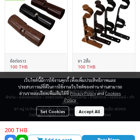
ข้อต่อราว
ขา 2ชั้น
100 THB
100 THB
เว็บไซต์นี้มีการใช้งานคุกกี้ เพื่อเพิ่มประสิทธิภาพและ
ประสบการณ์ที่ดีในการใช้งานเว็บไซต์ของท่าน ท่านสามารถ
YF Thailand ศูนย์รวมสินค้าและบริการ 7 ธุรกิจ
อ่านรายละเอียดเพิ่มเติมได้ที่
Privacy Policy
and
Cookies
ผ้าม่าน • อะไหล่รถเกี่ยว • รถพรวนดิน • อุปกรณ์ป้าย • ร้านทำป้าย • โซล่าเซลล์ • เก้า
Policy
อี้แคมป์ปิ้ง
87 หมู่ 14 ตำบลเหนือเมือง อำเภอเมืองร้อยเอ็ด จังหวัดร้อยเอ็ด 45000
Set Cookies
Accept All
ไลน์: @072tgskt | โทร 043-518259, 0951715943
200 THB
Total Visitor
2,794,746