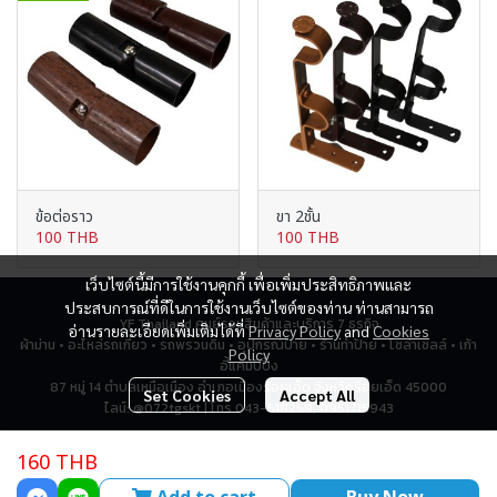
ข้อต่อราว
ขา 2ชั้น
100 THB
100 THB
เว็บไซต์นี้มีการใช้งานคุกกี้ เพื่อเพิ่มประสิทธิภาพและ
ประสบการณ์ที่ดีในการใช้งานเว็บไซต์ของท่าน ท่านสามารถ
YF Thailand ศูนย์รวมสินค้าและบริการ 7 ธุรกิจ
อ่านรายละเอียดเพิ่มเติมได้ที่
Privacy Policy
and
Cookies
ผ้าม่าน • อะไหล่รถเกี่ยว • รถพรวนดิน • อุปกรณ์ป้าย • ร้านทำป้าย • โซล่าเซลล์ • เก้า
Policy
อี้แคมป์ปิ้ง
87 หมู่ 14 ตำบลเหนือเมือง อำเภอเมืองร้อยเอ็ด จังหวัดร้อยเอ็ด 45000
Set Cookies
Accept All
ไลน์: @072tgskt | โทร 043-518259, 0951715943
160 THB
Total Visitor
2,795,634