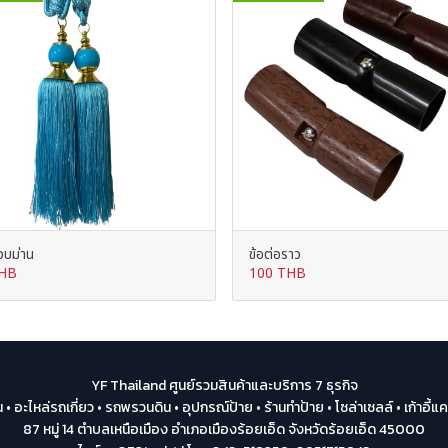
วบม่าน
ข้อต่อราว
THB
100 THB
YF Thailand ศูนย์รวมสินค้าและบริการ 7 ธุรกิจ
น • อะไหล่รถเกี่ยว • รถพรวนดิน • อุปกรณ์ป้าย • ร้านทำป้าย • โซล่าเซลล์ • เก้าอี้แค
87 หมู่ 14 ตำบลเหนือเมือง อำเภอเมืองร้อยเอ็ด จังหวัดร้อยเอ็ด 45000