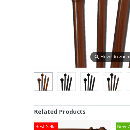
⚲
Hover to zoo
Related Products
Best Seller
New A