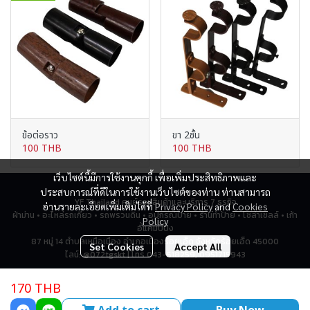
ข้อต่อราว
ขา 2ชั้น
100 THB
100 THB
เว็บไซต์นี้มีการใช้งานคุกกี้ เพื่อเพิ่มประสิทธิภาพและ
ประสบการณ์ที่ดีในการใช้งานเว็บไซต์ของท่าน ท่านสามารถ
YF Thailand ศูนย์รวมสินค้าและบริการ 7 ธุรกิจ
อ่านรายละเอียดเพิ่มเติมได้ที่
Privacy Policy
and
Cookies
ผ้าม่าน • อะไหล่รถเกี่ยว • รถพรวนดิน • อุปกรณ์ป้าย • ร้านทำป้าย • โซล่าเซลล์ • เก้า
Policy
อี้แคมป์ปิ้ง
87 หมู่ 14 ตำบลเหนือเมือง อำเภอเมืองร้อยเอ็ด จังหวัดร้อยเอ็ด 45000
Set Cookies
Accept All
ไลน์: @072tgskt | โทร 043-518259, 0951715943
170 THB
Total Visitor
2,796,375