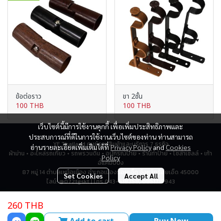
ข้อต่อราว
ขา 2ชั้น
100 THB
100 THB
เว็บไซต์นี้มีการใช้งานคุกกี้ เพื่อเพิ่มประสิทธิภาพและ
ประสบการณ์ที่ดีในการใช้งานเว็บไซต์ของท่าน ท่านสามารถ
YF Thailand ศูนย์รวมสินค้าและบริการ 7 ธุรกิจ
อ่านรายละเอียดเพิ่มเติมได้ที่
Privacy Policy
and
Cookies
ผ้าม่าน • อะไหล่รถเกี่ยว • รถพรวนดิน • อุปกรณ์ป้าย • ร้านทำป้าย • โซล่าเซลล์ • เก้า
Policy
อี้แคมป์ปิ้ง
87 หมู่ 14 ตำบลเหนือเมือง อำเภอเมืองร้อยเอ็ด จังหวัดร้อยเอ็ด 45000
Set Cookies
Accept All
ไลน์: @072tgskt | โทร 043-518259, 0951715943
260 THB
Total Visitor
2,797,756