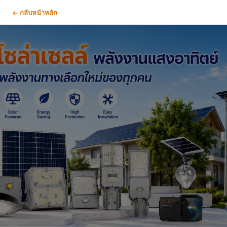
← กลับหน้าหลัก