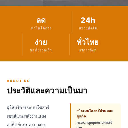
☀️ WD SMART SOLAR
ลด
24h
WD Smart Solar
ค่าไฟได้จริง
สว่างทั้งคืน
โซลาร์เซลล์
ง่าย
ทั่วไทย
ติดตั้งรวดเร็ว
บริการถึงที่
ระบบโซลาร์เซลล์ครบวงจร · ประหยัดค่าไฟ · ติดตั้ง
มืออาชีพ
📞 081-354-5168
💬 @687jabee
ABOUT US
ประวัติและความเป็นมา
ผู้ให้บริการระบบโซลาร์
✅ ระบบโซลาร์บ้านและ
เซลล์และพลังงานแสง
ธุรกิจ
ครอบคลุมทุกขนาดการใช้
อาทิตย์แบบครบวงจร
งาน