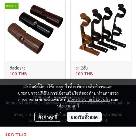
สินค้าใหม่
ข้อต่อราว
ขา 2ชั้น
100 THB
100 THB
เว็บไซต์นี้มีการใช้งานคุกกี้ เพื่อเพิ่มประสิทธิภาพและ
ประสบการณ์ที่ดีในการใช้งานเว็บไซต์ของท่าน ท่านสามารถ
YF Thailand ศูนย์รวมสินค้าและบริการ 7 ธุรกิจ
อ่านรายละเอียดเพิ่มเติมได้ที่
นโยบายความเป็นส่วนตัว
และ
ผ้าม่าน • อะไหล่รถเกี่ยว • รถพรวนดิน • อุปกรณ์ป้าย • ร้านทำป้าย • โซล่าเซลล์ • เก้า
นโยบายคุกกี้
อี้แคมป์ปิ้ง
87 หมู่ 14 ตำบลเหนือเมือง อำเภอเมืองร้อยเอ็ด จังหวัดร้อยเอ็ด 45000
ตั้งค่าคุกกี้
ยอมรับทั้งหมด
ไลน์: @072tgskt | โทร 043-518259, 0951715943
180 THB