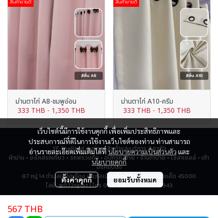
สินค้าขายดี
สินค้าขายดี
ม่านตาไก่ A8-ชมพูอ่อน
ม่านตาไก่ A10-ครีม
333 THB
-
1,350 THB
333 THB
-
1,350 THB
เว็บไซต์นี้มีการใช้งานคุกกี้ เพื่อเพิ่มประสิทธิภาพและ
ประสบการณ์ที่ดีในการใช้งานเว็บไซต์ของท่าน ท่านสามารถ
YF Thailand ศูนย์รวมสินค้าและบริการ 7 ธุรกิจ
อ่านรายละเอียดเพิ่มเติมได้ที่
นโยบายความเป็นส่วนตัว
และ
ผ้าม่าน • อะไหล่รถเกี่ยว • รถพรวนดิน • อุปกรณ์ป้าย • ร้านทำป้าย • โซล่าเซลล์ • เก้า
นโยบายคุกกี้
อี้แคมป์ปิ้ง
87 หมู่ 14 ตำบลเหนือเมือง อำเภอเมืองร้อยเอ็ด จังหวัดร้อยเอ็ด 45000
ตั้งค่าคุกกี้
ยอมรับทั้งหมด
ไลน์: @072tgskt | โทร 043-518259, 0951715943
567 THB
ผู้เข้าชมทั้งหมด
2,791,215