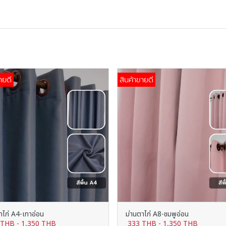
ายดี
สินค้าขายดี
าไก่ A4-เทาอ่อน
ม่านตาไก่ A8-ชมพูอ่อน
 THB
-
1,350 THB
333 THB
-
1,350 THB