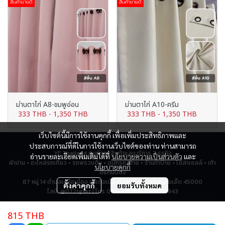
สินค้าขายดี
สินค้าขายดี
ม่านตาไก่ A8-ชมพูอ่อน
ม่านตาไก่ A10-ครีม
333 THB
-
1,350 THB
333 THB
-
1,350 THB
เว็บไซต์นี้มีการใช้งานคุกกี้ เพื่อเพิ่มประสิทธิภาพและ
ประสบการณ์ที่ดีในการใช้งานเว็บไซต์ของท่าน ท่านสามารถ
YF Thailand ศูนย์รวมสินค้าและบริการ 7 ธุรกิจ
อ่านรายละเอียดเพิ่มเติมได้ที่
นโยบายความเป็นส่วนตัว
และ
ผ้าม่าน • อะไหล่รถเกี่ยว • รถพรวนดิน • อุปกรณ์ป้าย • ร้านทำป้าย • โซล่าเซลล์ • เก้า
นโยบายคุกกี้
อี้แคมป์ปิ้ง
87 หมู่ 14 ตำบลเหนือเมือง อำเภอเมืองร้อยเอ็ด จังหวัดร้อยเอ็ด 45000
ตั้งค่าคุกกี้
ยอมรับทั้งหมด
ไลน์: @072tgskt | โทร 043-518259, 0951715943
815 THB
ผู้เข้าชมทั้งหมด
2,796,427