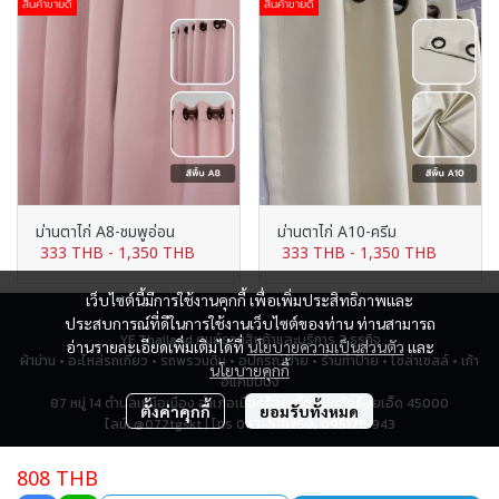
สินค้าขายดี
สินค้าขายดี
ม่านตาไก่ A8-ชมพูอ่อน
ม่านตาไก่ A10-ครีม
333 THB
-
1,350 THB
333 THB
-
1,350 THB
เว็บไซต์นี้มีการใช้งานคุกกี้ เพื่อเพิ่มประสิทธิภาพและ
ประสบการณ์ที่ดีในการใช้งานเว็บไซต์ของท่าน ท่านสามารถ
YF Thailand ศูนย์รวมสินค้าและบริการ 7 ธุรกิจ
อ่านรายละเอียดเพิ่มเติมได้ที่
นโยบายความเป็นส่วนตัว
และ
ผ้าม่าน • อะไหล่รถเกี่ยว • รถพรวนดิน • อุปกรณ์ป้าย • ร้านทำป้าย • โซล่าเซลล์ • เก้า
นโยบายคุกกี้
อี้แคมป์ปิ้ง
87 หมู่ 14 ตำบลเหนือเมือง อำเภอเมืองร้อยเอ็ด จังหวัดร้อยเอ็ด 45000
ตั้งค่าคุกกี้
ยอมรับทั้งหมด
ไลน์: @072tgskt | โทร 043-518259, 0951715943
808 THB
ผู้เข้าชมทั้งหมด
2,806,306