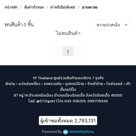
หน้าหลัก
สินค้าทั้งหมด
ผ้าพรีเมี่ยมพิเศษ
ม่านตะขอ
พบสินค้า 0 ชิ้น
ความน่าสนใจ
ไม่พบสินค้า
1
YF Thailand ศูนย์รวมสินค้าและบริการ 7 ธุรกิจ
ผ้าม่าน • อะไหล่รถเกี่ยว • รถพรวนดิน • อุปกรณ์ป้าย • ร้านทำป้าย • โซล่าเซลล์ • เก้า
อี้แคมป์ปิ้ง
87 หมู่ 14 ตำบลเหนือเมือง อำเภอเมืองร้อยเอ็ด จังหวัดร้อยเอ็ด 45000
ไลน์: @072tgskt | โทร 043-518259, 0951715943
ผู้เข้าชมทั้งหมด
2,793,131
Powered By
MakeWebEasy