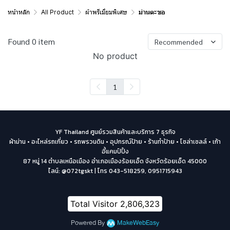
หน้าหลัก
All Product
ผ้าพรีเมี่ยมพิเศษ
ม่านตะขอ
Found 0 item
Recommended
No product
1
YF Thailand ศูนย์รวมสินค้าและบริการ 7 ธุรกิจ
ผ้าม่าน • อะไหล่รถเกี่ยว • รถพรวนดิน • อุปกรณ์ป้าย • ร้านทำป้าย • โซล่าเซลล์ • เก้า
อี้แคมป์ปิ้ง
87 หมู่ 14 ตำบลเหนือเมือง อำเภอเมืองร้อยเอ็ด จังหวัดร้อยเอ็ด 45000
ไลน์: @072tgskt | โทร 043-518259, 0951715943
Total Visitor
2,806,323
Powered By
MakeWebEasy