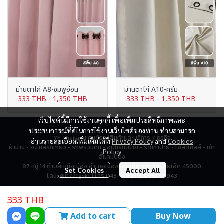
ม่านตาไก่ A8-ชมพูอ่อน
ม่านตาไก่ A10-ครีม
333 THB
-
1,350 THB
333 THB
-
1,350 THB
เว็บไซต์นี้มีการใช้งานคุกกี้ เพื่อเพิ่มประสิทธิภาพและ
ประสบการณ์ที่ดีในการใช้งานเว็บไซต์ของท่าน ท่านสามารถ
YF Thailand ศูนย์รวมสินค้าและบริการ 7 ธุรกิจ
อ่านรายละเอียดเพิ่มเติมได้ที่
Privacy Policy
and
Cookies
ผ้าม่าน • อะไหล่รถเกี่ยว • รถพรวนดิน • อุปกรณ์ป้าย • ร้านทำป้าย • โซล่าเซลล์ • เก้า
Policy
อี้แคมป์ปิ้ง
87 หมู่ 14 ตำบลเหนือเมือง อำเภอเมืองร้อยเอ็ด จังหวัดร้อยเอ็ด 45000
Set Cookies
Accept All
ไลน์: @072tgskt | โทร 043-518259, 0951715943
333 THB
Total Visitor
2,806,823
Add to cart
Buy Now