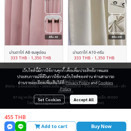
ม่านตาไก่ A8-ชมพูอ่อน
ม่านตาไก่ A10-ครีม
333 THB
-
1,350 THB
333 THB
-
1,350 THB
เว็บไซต์นี้มีการใช้งานคุกกี้ เพื่อเพิ่มประสิทธิภาพและ
ประสบการณ์ที่ดีในการใช้งานเว็บไซต์ของท่าน ท่านสามารถ
YF Thailand ศูนย์รวมสินค้าและบริการ 7 ธุรกิจ
อ่านรายละเอียดเพิ่มเติมได้ที่
Privacy Policy
and
Cookies
ผ้าม่าน • อะไหล่รถเกี่ยว • รถพรวนดิน • อุปกรณ์ป้าย • ร้านทำป้าย • โซล่าเซลล์ • เก้า
Policy
อี้แคมป์ปิ้ง
87 หมู่ 14 ตำบลเหนือเมือง อำเภอเมืองร้อยเอ็ด จังหวัดร้อยเอ็ด 45000
Set Cookies
Accept All
ไลน์: @072tgskt | โทร 043-518259, 0951715943
455 THB
Total Visitor
2,786,907
Add to cart
Buy Now