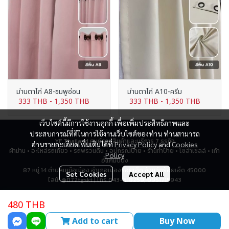
ม่านตาไก่ A8-ชมพูอ่อน
ม่านตาไก่ A10-ครีม
333 THB
-
1,350 THB
333 THB
-
1,350 THB
เว็บไซต์นี้มีการใช้งานคุกกี้ เพื่อเพิ่มประสิทธิภาพและ
ประสบการณ์ที่ดีในการใช้งานเว็บไซต์ของท่าน ท่านสามารถ
YF Thailand ศูนย์รวมสินค้าและบริการ 7 ธุรกิจ
อ่านรายละเอียดเพิ่มเติมได้ที่
Privacy Policy
and
Cookies
ผ้าม่าน • อะไหล่รถเกี่ยว • รถพรวนดิน • อุปกรณ์ป้าย • ร้านทำป้าย • โซล่าเซลล์ • เก้า
Policy
อี้แคมป์ปิ้ง
87 หมู่ 14 ตำบลเหนือเมือง อำเภอเมืองร้อยเอ็ด จังหวัดร้อยเอ็ด 45000
Set Cookies
Accept All
ไลน์: @072tgskt | โทร 043-518259, 0951715943
480 THB
Today Visitor
466
Add to cart
Buy Now