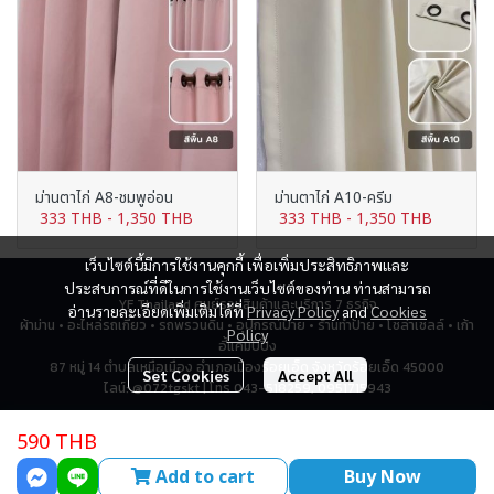
ม่านตาไก่ A8-ชมพูอ่อน
ม่านตาไก่ A10-ครีม
333 THB
-
1,350 THB
333 THB
-
1,350 THB
เว็บไซต์นี้มีการใช้งานคุกกี้ เพื่อเพิ่มประสิทธิภาพและ
ประสบการณ์ที่ดีในการใช้งานเว็บไซต์ของท่าน ท่านสามารถ
YF Thailand ศูนย์รวมสินค้าและบริการ 7 ธุรกิจ
อ่านรายละเอียดเพิ่มเติมได้ที่
Privacy Policy
and
Cookies
ผ้าม่าน • อะไหล่รถเกี่ยว • รถพรวนดิน • อุปกรณ์ป้าย • ร้านทำป้าย • โซล่าเซลล์ • เก้า
Policy
อี้แคมป์ปิ้ง
87 หมู่ 14 ตำบลเหนือเมือง อำเภอเมืองร้อยเอ็ด จังหวัดร้อยเอ็ด 45000
Set Cookies
Accept All
ไลน์: @072tgskt | โทร 043-518259, 0951715943
590 THB
Total Visitor
2,795,476
Add to cart
Buy Now