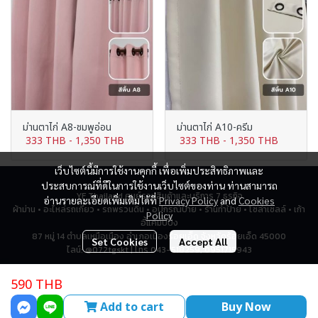
ม่านตาไก่ A8-ชมพูอ่อน
ม่านตาไก่ A10-ครีม
333 THB
-
1,350 THB
333 THB
-
1,350 THB
เว็บไซต์นี้มีการใช้งานคุกกี้ เพื่อเพิ่มประสิทธิภาพและ
ประสบการณ์ที่ดีในการใช้งานเว็บไซต์ของท่าน ท่านสามารถ
YF Thailand ศูนย์รวมสินค้าและบริการ 7 ธุรกิจ
อ่านรายละเอียดเพิ่มเติมได้ที่
Privacy Policy
and
Cookies
ผ้าม่าน • อะไหล่รถเกี่ยว • รถพรวนดิน • อุปกรณ์ป้าย • ร้านทำป้าย • โซล่าเซลล์ • เก้า
Policy
อี้แคมป์ปิ้ง
87 หมู่ 14 ตำบลเหนือเมือง อำเภอเมืองร้อยเอ็ด จังหวัดร้อยเอ็ด 45000
Set Cookies
Accept All
ไลน์: @072tgskt | โทร 043-518259, 0951715943
590 THB
Total Visitor
2,793,714
Add to cart
Buy Now