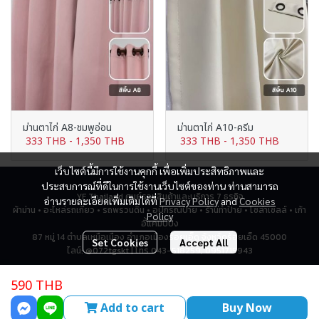
ม่านตาไก่ A8-ชมพูอ่อน
ม่านตาไก่ A10-ครีม
333 THB
-
1,350 THB
333 THB
-
1,350 THB
เว็บไซต์นี้มีการใช้งานคุกกี้ เพื่อเพิ่มประสิทธิภาพและ
ประสบการณ์ที่ดีในการใช้งานเว็บไซต์ของท่าน ท่านสามารถ
YF Thailand ศูนย์รวมสินค้าและบริการ 7 ธุรกิจ
อ่านรายละเอียดเพิ่มเติมได้ที่
Privacy Policy
and
Cookies
ผ้าม่าน • อะไหล่รถเกี่ยว • รถพรวนดิน • อุปกรณ์ป้าย • ร้านทำป้าย • โซล่าเซลล์ • เก้า
Policy
อี้แคมป์ปิ้ง
87 หมู่ 14 ตำบลเหนือเมือง อำเภอเมืองร้อยเอ็ด จังหวัดร้อยเอ็ด 45000
Set Cookies
Accept All
ไลน์: @072tgskt | โทร 043-518259, 0951715943
590 THB
Total Visitor
2,779,086
Add to cart
Buy Now