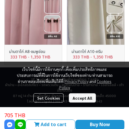
ม่านตาไก่ A8-ชมพูอ่อน
ม่านตาไก่ A10-ครีม
333 THB
-
1,350 THB
333 THB
-
1,350 THB
เว็บไซต์นี้มีการใช้งานคุกกี้ เพื่อเพิ่มประสิทธิภาพและ
ประสบการณ์ที่ดีในการใช้งานเว็บไซต์ของท่าน ท่านสามารถ
YF Thailand ศูนย์รวมสินค้าและบริการ 7 ธุรกิจ
อ่านรายละเอียดเพิ่มเติมได้ที่
Privacy Policy
and
Cookies
ผ้าม่าน • อะไหล่รถเกี่ยว • รถพรวนดิน • อุปกรณ์ป้าย • ร้านทำป้าย • โซล่าเซลล์ • เก้า
Policy
อี้แคมป์ปิ้ง
87 หมู่ 14 ตำบลเหนือเมือง อำเภอเมืองร้อยเอ็ด จังหวัดร้อยเอ็ด 45000
Set Cookies
Accept All
ไลน์: @072tgskt | โทร 043-518259, 0951715943
705 THB
Total Visitor
2,800,883
Add to cart
Buy Now