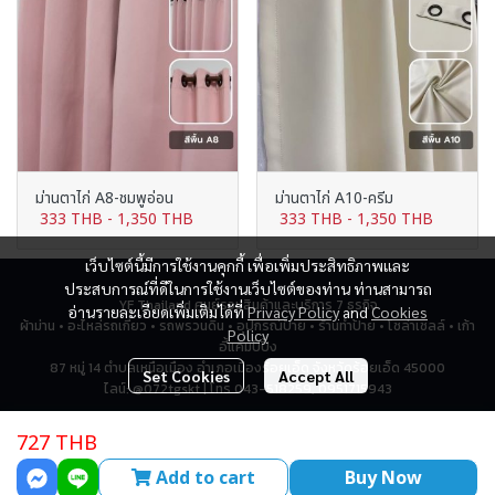
ม่านตาไก่ A8-ชมพูอ่อน
ม่านตาไก่ A10-ครีม
333 THB
-
1,350 THB
333 THB
-
1,350 THB
เว็บไซต์นี้มีการใช้งานคุกกี้ เพื่อเพิ่มประสิทธิภาพและ
ประสบการณ์ที่ดีในการใช้งานเว็บไซต์ของท่าน ท่านสามารถ
YF Thailand ศูนย์รวมสินค้าและบริการ 7 ธุรกิจ
อ่านรายละเอียดเพิ่มเติมได้ที่
Privacy Policy
and
Cookies
ผ้าม่าน • อะไหล่รถเกี่ยว • รถพรวนดิน • อุปกรณ์ป้าย • ร้านทำป้าย • โซล่าเซลล์ • เก้า
Policy
อี้แคมป์ปิ้ง
87 หมู่ 14 ตำบลเหนือเมือง อำเภอเมืองร้อยเอ็ด จังหวัดร้อยเอ็ด 45000
Set Cookies
Accept All
ไลน์: @072tgskt | โทร 043-518259, 0951715943
727 THB
Total Visitor
2,774,859
Add to cart
Buy Now