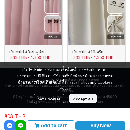
ม่านตาไก่ A8-ชมพูอ่อน
ม่านตาไก่ A10-ครีม
333 THB
-
1,350 THB
333 THB
-
1,350 THB
เว็บไซต์นี้มีการใช้งานคุกกี้ เพื่อเพิ่มประสิทธิภาพและ
ประสบการณ์ที่ดีในการใช้งานเว็บไซต์ของท่าน ท่านสามารถ
YF Thailand ศูนย์รวมสินค้าและบริการ 7 ธุรกิจ
อ่านรายละเอียดเพิ่มเติมได้ที่
Privacy Policy
and
Cookies
ผ้าม่าน • อะไหล่รถเกี่ยว • รถพรวนดิน • อุปกรณ์ป้าย • ร้านทำป้าย • โซล่าเซลล์ • เก้า
Policy
อี้แคมป์ปิ้ง
87 หมู่ 14 ตำบลเหนือเมือง อำเภอเมืองร้อยเอ็ด จังหวัดร้อยเอ็ด 45000
Set Cookies
Accept All
ไลน์: @072tgskt | โทร 043-518259, 0951715943
808 THB
Total Visitor
2,772,990
Add to cart
Buy Now