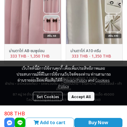
ม่านตาไก่ A8-ชมพูอ่อน
ม่านตาไก่ A10-ครีม
333 THB
-
1,350 THB
333 THB
-
1,350 THB
เว็บไซต์นี้มีการใช้งานคุกกี้ เพื่อเพิ่มประสิทธิภาพและ
ประสบการณ์ที่ดีในการใช้งานเว็บไซต์ของท่าน ท่านสามารถ
YF Thailand ศูนย์รวมสินค้าและบริการ 7 ธุรกิจ
อ่านรายละเอียดเพิ่มเติมได้ที่
Privacy Policy
and
Cookies
ผ้าม่าน • อะไหล่รถเกี่ยว • รถพรวนดิน • อุปกรณ์ป้าย • ร้านทำป้าย • โซล่าเซลล์ • เก้า
Policy
อี้แคมป์ปิ้ง
87 หมู่ 14 ตำบลเหนือเมือง อำเภอเมืองร้อยเอ็ด จังหวัดร้อยเอ็ด 45000
Set Cookies
Accept All
ไลน์: @072tgskt | โทร 043-518259, 0951715943
808 THB
Total Visitor
2,798,739
Add to cart
Buy Now