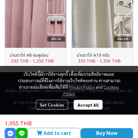
ม่านตาไก่ A8-ชมพูอ่อน
ม่านตาไก่ A10-ครีม
333 THB
-
1,350 THB
333 THB
-
1,350 THB
เว็บไซต์นี้มีการใช้งานคุกกี้ เพื่อเพิ่มประสิทธิภาพและ
ประสบการณ์ที่ดีในการใช้งานเว็บไซต์ของท่าน ท่านสามารถ
YF Thailand ศูนย์รวมสินค้าและบริการ 7 ธุรกิจ
อ่านรายละเอียดเพิ่มเติมได้ที่
Privacy Policy
and
Cookies
ผ้าม่าน • อะไหล่รถเกี่ยว • รถพรวนดิน • อุปกรณ์ป้าย • ร้านทำป้าย • โซล่าเซลล์ • เก้า
Policy
อี้แคมป์ปิ้ง
87 หมู่ 14 ตำบลเหนือเมือง อำเภอเมืองร้อยเอ็ด จังหวัดร้อยเอ็ด 45000
Set Cookies
Accept All
ไลน์: @072tgskt | โทร 043-518259, 0951715943
1,055 THB
Total Visitor
2,787,879
Add to cart
Buy Now