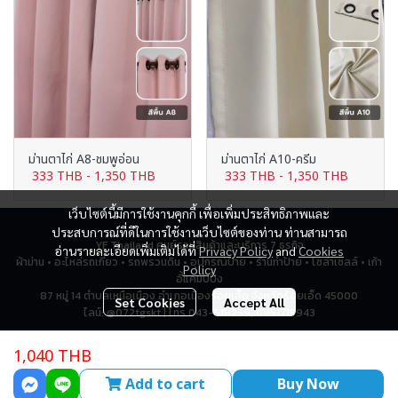
ม่านตาไก่ A8-ชมพูอ่อน
ม่านตาไก่ A10-ครีม
333 THB
-
1,350 THB
333 THB
-
1,350 THB
เว็บไซต์นี้มีการใช้งานคุกกี้ เพื่อเพิ่มประสิทธิภาพและ
ประสบการณ์ที่ดีในการใช้งานเว็บไซต์ของท่าน ท่านสามารถ
YF Thailand ศูนย์รวมสินค้าและบริการ 7 ธุรกิจ
อ่านรายละเอียดเพิ่มเติมได้ที่
Privacy Policy
and
Cookies
ผ้าม่าน • อะไหล่รถเกี่ยว • รถพรวนดิน • อุปกรณ์ป้าย • ร้านทำป้าย • โซล่าเซลล์ • เก้า
Policy
อี้แคมป์ปิ้ง
87 หมู่ 14 ตำบลเหนือเมือง อำเภอเมืองร้อยเอ็ด จังหวัดร้อยเอ็ด 45000
Set Cookies
Accept All
ไลน์: @072tgskt | โทร 043-518259, 0951715943
1,040 THB
Total Visitor
2,766,805
Add to cart
Buy Now