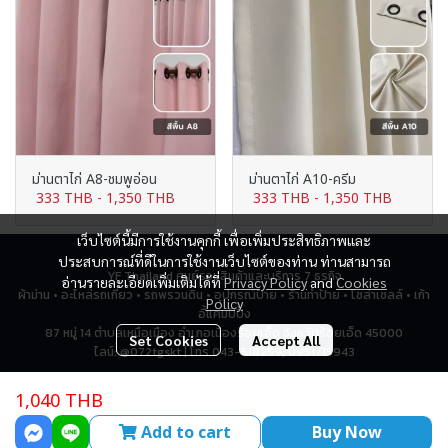
ม่านตาไก่ A8-ชมพูอ่อน
ม่านตาไก่ A10-ครีม
333 THB
-
1,350 THB
333 THB
-
1,350 THB
เว็บไซต์นี้มีการใช้งานคุกกี้ เพื่อเพิ่มประสิทธิภาพและ
ประสบการณ์ที่ดีในการใช้งานเว็บไซต์ของท่าน ท่านสามารถ
YF Thailand ศูนย์รวมสินค้าและบริการ 7 ธุรกิจ
อ่านรายละเอียดเพิ่มเติมได้ที่
Privacy Policy
and
Cookies
ผ้าม่าน • อะไหล่รถเกี่ยว • รถพรวนดิน • อุปกรณ์ป้าย • ร้านทำป้าย • โซล่าเซลล์ • เก้า
Policy
อี้แคมป์ปิ้ง
87 หมู่ 14 ตำบลเหนือเมือง อำเภอเมืองร้อยเอ็ด จังหวัดร้อยเอ็ด 45000
Set Cookies
Accept All
ไลน์: @072tgskt | โทร 043-518259, 0951715943
1,040 THB
Total Visitor
2,764,294
Add to cart
Buy Now