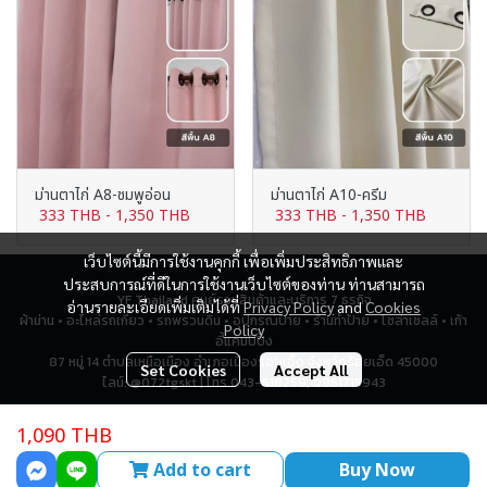
ม่านตาไก่ A8-ชมพูอ่อน
ม่านตาไก่ A10-ครีม
333 THB
-
1,350 THB
333 THB
-
1,350 THB
เว็บไซต์นี้มีการใช้งานคุกกี้ เพื่อเพิ่มประสิทธิภาพและ
ประสบการณ์ที่ดีในการใช้งานเว็บไซต์ของท่าน ท่านสามารถ
YF Thailand ศูนย์รวมสินค้าและบริการ 7 ธุรกิจ
อ่านรายละเอียดเพิ่มเติมได้ที่
Privacy Policy
and
Cookies
ผ้าม่าน • อะไหล่รถเกี่ยว • รถพรวนดิน • อุปกรณ์ป้าย • ร้านทำป้าย • โซล่าเซลล์ • เก้า
Policy
อี้แคมป์ปิ้ง
87 หมู่ 14 ตำบลเหนือเมือง อำเภอเมืองร้อยเอ็ด จังหวัดร้อยเอ็ด 45000
Set Cookies
Accept All
ไลน์: @072tgskt | โทร 043-518259, 0951715943
1,090 THB
Total Visitor
2,788,203
Add to cart
Buy Now