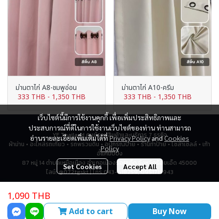
ม่านตาไก่ A8-ชมพูอ่อน
ม่านตาไก่ A10-ครีม
333 THB
-
1,350 THB
333 THB
-
1,350 THB
เว็บไซต์นี้มีการใช้งานคุกกี้ เพื่อเพิ่มประสิทธิภาพและ
ประสบการณ์ที่ดีในการใช้งานเว็บไซต์ของท่าน ท่านสามารถ
YF Thailand ศูนย์รวมสินค้าและบริการ 7 ธุรกิจ
อ่านรายละเอียดเพิ่มเติมได้ที่
Privacy Policy
and
Cookies
ผ้าม่าน • อะไหล่รถเกี่ยว • รถพรวนดิน • อุปกรณ์ป้าย • ร้านทำป้าย • โซล่าเซลล์ • เก้า
Policy
อี้แคมป์ปิ้ง
87 หมู่ 14 ตำบลเหนือเมือง อำเภอเมืองร้อยเอ็ด จังหวัดร้อยเอ็ด 45000
Set Cookies
Accept All
ไลน์: @072tgskt | โทร 043-518259, 0951715943
1,090 THB
Total Visitor
2,764,296
Add to cart
Buy Now