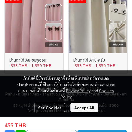
ม่านตาไก่ A8-ชมพูอ่อน
ม่านตาไก่ A10-ครีม
333 THB
-
1,350 THB
333 THB
-
1,350 THB
เว็บไซต์นี้มีการใช้งานคุกกี้ เพื่อเพิ่มประสิทธิภาพและ
ประสบการณ์ที่ดีในการใช้งานเว็บไซต์ของท่าน ท่านสามารถ
YF Thailand ศูนย์รวมสินค้าและบริการ 7 ธุรกิจ
อ่านรายละเอียดเพิ่มเติมได้ที่
Privacy Policy
and
Cookies
ผ้าม่าน • อะไหล่รถเกี่ยว • รถพรวนดิน • อุปกรณ์ป้าย • ร้านทำป้าย • โซล่าเซลล์ • เก้า
Policy
อี้แคมป์ปิ้ง
87 หมู่ 14 ตำบลเหนือเมือง อำเภอเมืองร้อยเอ็ด จังหวัดร้อยเอ็ด 45000
Set Cookies
Accept All
ไลน์: @072tgskt | โทร 043-518259, 0951715943
455 THB
Total Visitor
2,790,927