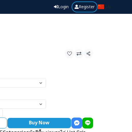
Login
Register
CN
Share
Buy Now