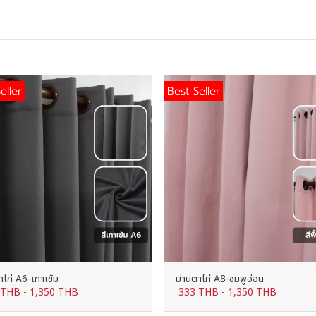
eller
Best Seller
าไก่ A6-เทาเข้ม
ม่านตาไก่ A8-ชมพูอ่อน
 THB
-
1,350 THB
333 THB
-
1,350 THB