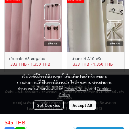
ม่านตาไก่ A8-ชมพูอ่อน
ม่านตาไก่ A10-ครีม
333 THB
-
1,350 THB
333 THB
-
1,350 THB
เว็บไซต์นี้มีการใช้งานคุกกี้ เพื่อเพิ่มประสิทธิภาพและ
ประสบการณ์ที่ดีในการใช้งานเว็บไซต์ของท่าน ท่านสามารถ
YF Thailand ศูนย์รวมสินค้าและบริการ 7 ธุรกิจ
อ่านรายละเอียดเพิ่มเติมได้ที่
Privacy Policy
and
Cookies
ผ้าม่าน • อะไหล่รถเกี่ยว • รถพรวนดิน • อุปกรณ์ป้าย • ร้านทำป้าย • โซล่าเซลล์ • เก้า
Policy
อี้แคมป์ปิ้ง
87 หมู่ 14 ตำบลเหนือเมือง อำเภอเมืองร้อยเอ็ด จังหวัดร้อยเอ็ด 45000
Set Cookies
Accept All
ไลน์: @072tgskt | โทร 043-518259, 0951715943
545 THB
Total Visitor
2,766,827