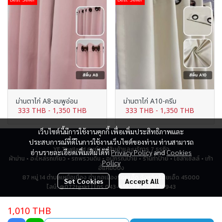
ม่านตาไก่ A8-ชมพูอ่อน
ม่านตาไก่ A10-ครีม
333 THB
-
1,350 THB
333 THB
-
1,350 THB
เว็บไซต์นี้มีการใช้งานคุกกี้ เพื่อเพิ่มประสิทธิภาพและ
ประสบการณ์ที่ดีในการใช้งานเว็บไซต์ของท่าน ท่านสามารถ
YF Thailand ศูนย์รวมสินค้าและบริการ 7 ธุรกิจ
อ่านรายละเอียดเพิ่มเติมได้ที่
Privacy Policy
and
Cookies
ผ้าม่าน • อะไหล่รถเกี่ยว • รถพรวนดิน • อุปกรณ์ป้าย • ร้านทำป้าย • โซล่าเซลล์ • เก้า
Policy
อี้แคมป์ปิ้ง
87 หมู่ 14 ตำบลเหนือเมือง อำเภอเมืองร้อยเอ็ด จังหวัดร้อยเอ็ด 45000
Set Cookies
Accept All
ไลน์: @072tgskt | โทร 043-518259, 0951715943
1,010 THB
Total Visitor
2,786,604