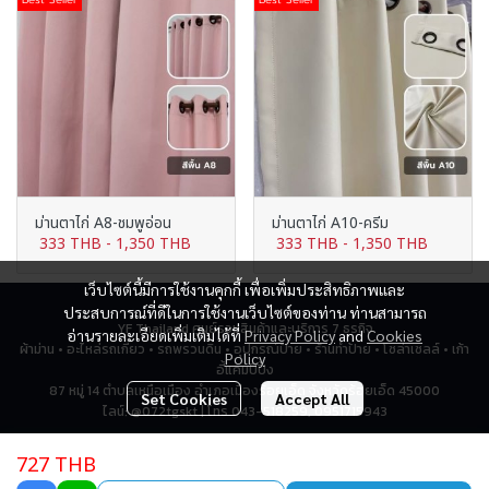
ม่านตาไก่ A8-ชมพูอ่อน
ม่านตาไก่ A10-ครีม
333 THB
-
1,350 THB
333 THB
-
1,350 THB
เว็บไซต์นี้มีการใช้งานคุกกี้ เพื่อเพิ่มประสิทธิภาพและ
ประสบการณ์ที่ดีในการใช้งานเว็บไซต์ของท่าน ท่านสามารถ
YF Thailand ศูนย์รวมสินค้าและบริการ 7 ธุรกิจ
อ่านรายละเอียดเพิ่มเติมได้ที่
Privacy Policy
and
Cookies
ผ้าม่าน • อะไหล่รถเกี่ยว • รถพรวนดิน • อุปกรณ์ป้าย • ร้านทำป้าย • โซล่าเซลล์ • เก้า
Policy
อี้แคมป์ปิ้ง
87 หมู่ 14 ตำบลเหนือเมือง อำเภอเมืองร้อยเอ็ด จังหวัดร้อยเอ็ด 45000
Set Cookies
Accept All
ไลน์: @072tgskt | โทร 043-518259, 0951715943
727 THB
Total Visitor
2,794,739