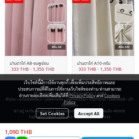
ม่านตาไก่ A8-ชมพูอ่อน
ม่านตาไก่ A10-ครีม
333 THB
-
1,350 THB
333 THB
-
1,350 THB
เว็บไซต์นี้มีการใช้งานคุกกี้ เพื่อเพิ่มประสิทธิภาพและ
ประสบการณ์ที่ดีในการใช้งานเว็บไซต์ของท่าน ท่านสามารถ
YF Thailand ศูนย์รวมสินค้าและบริการ 7 ธุรกิจ
อ่านรายละเอียดเพิ่มเติมได้ที่
Privacy Policy
and
Cookies
ผ้าม่าน • อะไหล่รถเกี่ยว • รถพรวนดิน • อุปกรณ์ป้าย • ร้านทำป้าย • โซล่าเซลล์ • เก้า
Policy
อี้แคมป์ปิ้ง
87 หมู่ 14 ตำบลเหนือเมือง อำเภอเมืองร้อยเอ็ด จังหวัดร้อยเอ็ด 45000
Set Cookies
Accept All
ไลน์: @072tgskt | โทร 043-518259, 0951715943
1,090 THB
Total Visitor
2,771,113