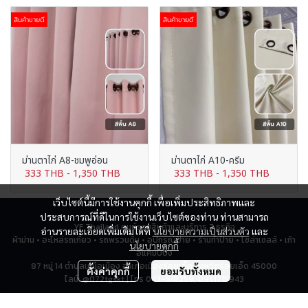
สินค้าขายดี
สินค้าขายดี
ม่านตาไก่ A8-ชมพูอ่อน
ม่านตาไก่ A10-ครีม
333 THB
-
1,350 THB
333 THB
-
1,350 THB
เว็บไซต์นี้มีการใช้งานคุกกี้ เพื่อเพิ่มประสิทธิภาพและ
ประสบการณ์ที่ดีในการใช้งานเว็บไซต์ของท่าน ท่านสามารถ
YF Thailand ศูนย์รวมสินค้าและบริการ 7 ธุรกิจ
อ่านรายละเอียดเพิ่มเติมได้ที่
นโยบายความเป็นส่วนตัว
และ
ผ้าม่าน • อะไหล่รถเกี่ยว • รถพรวนดิน • อุปกรณ์ป้าย • ร้านทำป้าย • โซล่าเซลล์ • เก้า
นโยบายคุกกี้
อี้แคมป์ปิ้ง
87 หมู่ 14 ตำบลเหนือเมือง อำเภอเมืองร้อยเอ็ด จังหวัดร้อยเอ็ด 45000
ตั้งค่าคุกกี้
ยอมรับทั้งหมด
ไลน์: @072tgskt | โทร 043-518259, 0951715943