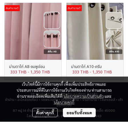
สินค้าขายดี
สินค้าขายดี
ม่านตาไก่ A8-ชมพูอ่อน
ม่านตาไก่ A10-ครีม
333 THB
-
1,350 THB
333 THB
-
1,350 THB
เว็บไซต์นี้มีการใช้งานคุกกี้ เพื่อเพิ่มประสิทธิภาพและ
ประสบการณ์ที่ดีในการใช้งานเว็บไซต์ของท่าน ท่านสามารถ
YF Thailand ศูนย์รวมสินค้าและบริการ 7 ธุรกิจ
อ่านรายละเอียดเพิ่มเติมได้ที่
นโยบายความเป็นส่วนตัว
และ
ผ้าม่าน • อะไหล่รถเกี่ยว • รถพรวนดิน • อุปกรณ์ป้าย • ร้านทำป้าย • โซล่าเซลล์ • เก้า
นโยบายคุกกี้
อี้แคมป์ปิ้ง
87 หมู่ 14 ตำบลเหนือเมือง อำเภอเมืองร้อยเอ็ด จังหวัดร้อยเอ็ด 45000
ตั้งค่าคุกกี้
ยอมรับทั้งหมด
ไลน์: @072tgskt | โทร 043-518259, 0951715943