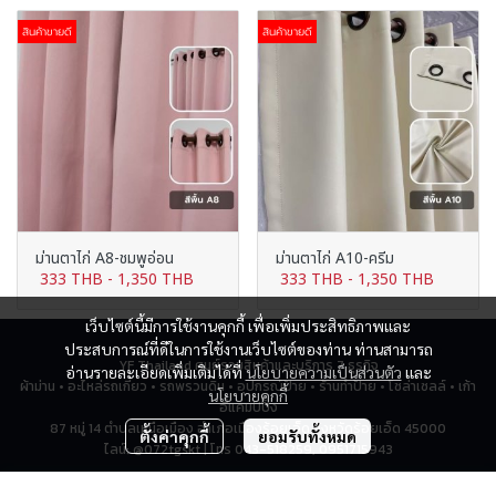
สินค้าขายดี
สินค้าขายดี
ม่านตาไก่ A8-ชมพูอ่อน
ม่านตาไก่ A10-ครีม
333 THB
-
1,350 THB
333 THB
-
1,350 THB
เว็บไซต์นี้มีการใช้งานคุกกี้ เพื่อเพิ่มประสิทธิภาพและ
ประสบการณ์ที่ดีในการใช้งานเว็บไซต์ของท่าน ท่านสามารถ
YF Thailand ศูนย์รวมสินค้าและบริการ 7 ธุรกิจ
อ่านรายละเอียดเพิ่มเติมได้ที่
นโยบายความเป็นส่วนตัว
และ
ผ้าม่าน • อะไหล่รถเกี่ยว • รถพรวนดิน • อุปกรณ์ป้าย • ร้านทำป้าย • โซล่าเซลล์ • เก้า
นโยบายคุกกี้
อี้แคมป์ปิ้ง
87 หมู่ 14 ตำบลเหนือเมือง อำเภอเมืองร้อยเอ็ด จังหวัดร้อยเอ็ด 45000
ตั้งค่าคุกกี้
ยอมรับทั้งหมด
ไลน์: @072tgskt | โทร 043-518259, 0951715943