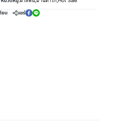
หมวดหมู่:
F
ผ้าสีพื้น
,
ม่านตาไก่
,
Hot Sale
ทียบ
แชร์