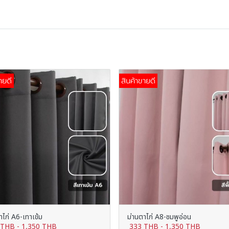
ายดี
สินค้าขายดี
าไก่ A6-เทาเข้ม
ม่านตาไก่ A8-ชมพูอ่อน
 THB
-
1,350 THB
333 THB
-
1,350 THB